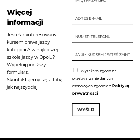
m
i
Więcej
ę
A
i
d
informacji
n
r
a
e
N
Jesteś zainteresowany
z
s
u
w
kursem prawa jazdy
e
m
i
-
kategorii A w najlepszej
e
J
s
m
r
a
szkole jazdy w Opolu?
k
a
t
k
o
Wypełnij poniższy
i
e
i
C
l
Wyrażam zgodę na
formularz.
l
m
h
*
e
przetwarzanie danych
k
Skontaktujemy się z Tobą
e
f
u
c
osobowych zgodnie z
Polityką
jak najszybciej.
o
r
k
prywatności
n
s
b
u
e
o
*
m
x
WYŚLIJ
j
e
e
s
Alternative:
s
*
t
e