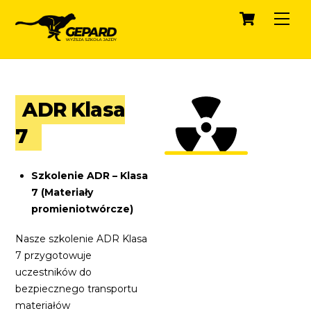
Cart
Skip
Men
to
content
ADR Klasa
7
Szkolenie ADR – Klasa
7 (Materiały
promieniotwórcze)
Nasze szkolenie ADR Klasa
7 przygotowuje
uczestników do
bezpiecznego transportu
materiałów