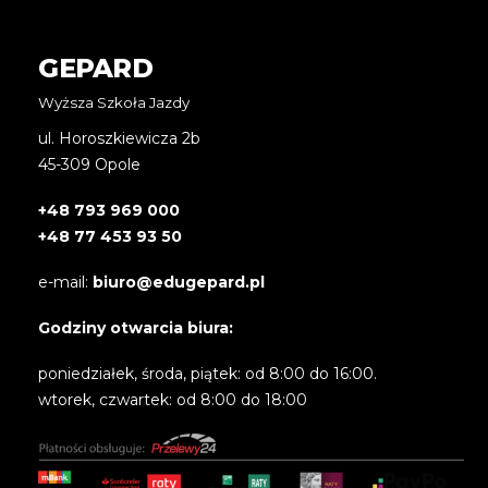
ś
z
GEPARD
a
i
n
Wyższa Szkoła Jazdy
t
ul. Horoszkiewicza 2b
e
r
45-309 Opole
e
s
+48 793 969 000
o
+48 77 453 93 50
w
a
n
e-mail:
biuro@edugepard.pl
y
?
Godziny otwarcia biura:
*
poniedziałek, środa, piątek: od 8:00 do 16:00.
wtorek, czwartek: od 8:00 do 18:00