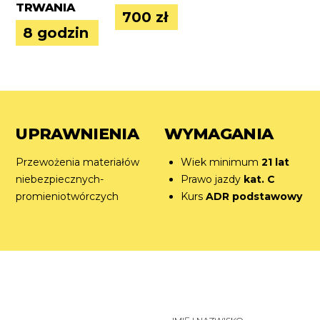
TRWANIA
700 zł
8 godzin
UPRAWNIENIA
WYMAGANIA
Przewożenia materiałów
Wiek minimum
21 lat
niebezpiecznych-
Prawo jazdy
kat. C
promieniotwórczych
Kurs
ADR podstawowy
I