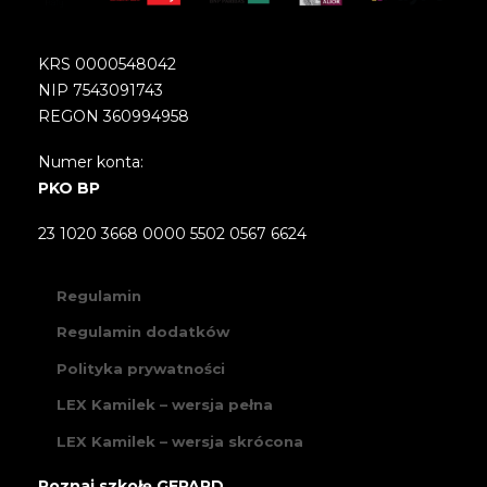
KRS 0000548042
NIP 7543091743
REGON 360994958
Numer konta:
PKO BP
23 1020 3668 0000 5502 0567 6624
Regulamin
Regulamin dodatków
Polityka prywatności
LEX Kamilek – wersja pełna
LEX Kamilek – wersja skrócona
Poznaj szkołę GEPARD