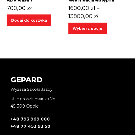
700,00
zł
1600,00
zł
–
Zakres
13800,00
zł
Dodaj do koszyka
cen:
Ten
Wybierz opcje
od
produkt
1600,00 zł
ma
wiele
do
wariantów.
13800,00 zł
Opcje
można
wybrać
GEPARD
na
Wyższa Szkoła Jazdy
stronie
produktu
ul. Horoszkiewicza 2b
45-309 Opole
+48 793 969 000
+48 77 453 93 50