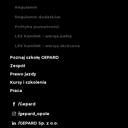
Regulamin
Regulamin dodatków
Polityka prywatności
LEX Kamilek – wersja pełna
LEX Kamilek – wersja skrócona
Poznaj szkołę GEPARD
Zespół
Prawo jazdy
Kursy i szkolenia
Praca
/Gepard
/gepard_opole
/GEPARD Sp. z o.o.