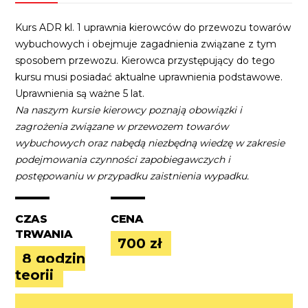
t
Kurs ADR kl. 1 uprawnia kierowców do przewozu towarów
i
wybuchowych i obejmuje zagadnienia związane z tym
v
sposobem przewozu. Kierowca przystępujący do tego
e
kursu musi posiadać aktualne uprawnienia podstawowe.
:
Uprawnienia są ważne 5 lat.
Na naszym kursie kierowcy poznają obowiązki i
zagrożenia związane w przewozem towarów
wybuchowych oraz nabędą niezbędną wiedzę w zakresie
podejmowania czynności zapobiegawczych i
postępowaniu w przypadku zaistnienia wypadku.
CZAS
CENA
TRWANIA
700 zł
8 godzin
teorii