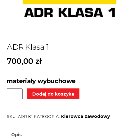
ADR Klasa 1
700,00
zł
materiały wybuchowe
ilość
A
Dodaj do koszyka
ADR
l
Klasa
t
1
e
Kierowca zawodowy
SKU:
ADR K1
KATEGORIA:
r
n
Opis
a