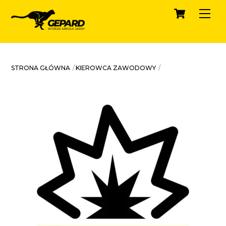
Cart
Skip
Men
to
content
STRONA GŁÓWNA
KIEROWCA ZAWODOWY