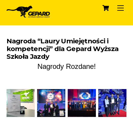
Cart
Skip
Men
to
content
Nagroda “Laury Umiejętności i
kompetencji” dla Gepard Wyższa
Szkoła Jazdy
Nagrody Rozdane!