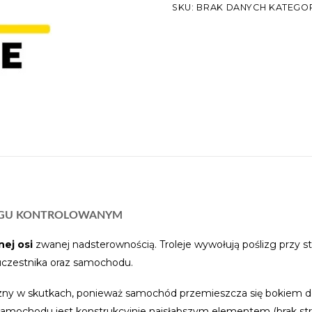
SKU:
BRAK DANYCH
KATEGOR
IZGU KONTROLOWANYM
nej osi
zwanej nadsterownością. Troleje wywołują poślizg przy s
uczestnika oraz samochodu.
ny w skutkach, ponieważ samochód przemieszcza się bokiem do 
samochodu jest konstrukcyjnie najsłabszym elementem (brak str