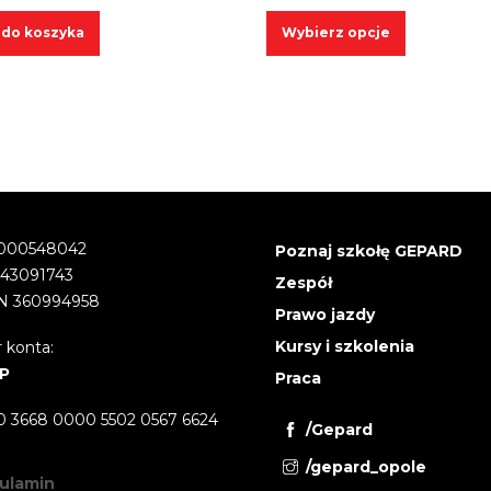
cen
Ten
 do koszyka
Wybierz opcje
od
produkt
175,
ma
do
wiele
190,
wariantów.
Opcje
można
wybrać
000548042
Poznaj szkołę GEPARD
na
543091743
stronie
Zespół
 360994958
produktu
Prawo jazdy
Kursy i szkolenia
 konta:
P
Praca
0 3668 0000 5502 0567 6624
/Gepard
/gepard_opole
ulamin