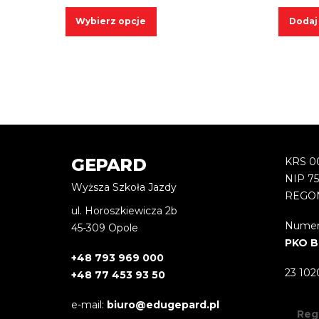
cen:
Ten
Wybierz opcje
Dodaj
od
produkt
135,00 zł
ma
do
wiele
170,00 zł
wariantów.
Opcje
można
wybrać
GEPARD
KRS 0
na
NIP 7
stronie
Wyższa Szkoła Jazdy
REGON
produktu
ul. Horoszkiewicza 2b
Numer
45-309 Opole
PKO B
+48 793 969 000
23 102
+48 77 453 93 50
e-mail:
biuro@edugepard.pl
Reg