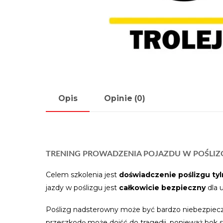
Opis
Opinie (0)
TRENING PROWADZENIA POJAZDU W POŚL
Celem szkolenia jest
doświadczenie poślizgu tyl
jazdy w poślizgu jest
całkowicie bezpieczny
dla 
Poślizg nadsterowny może być bardzo niebezpiecz
przeszkodę może dojść do tragedii, ponieważ bok 