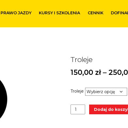
PRAWO JAZDY
KURSY I SZKOLENIA
CENNIK
DOFINA
Troleje
150,00
zł
–
250,
Troleje
ilość
Dodaj do koszy
Troleje