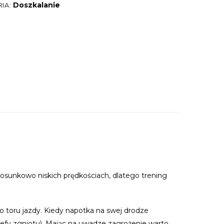
e
Doszkalanie
IA:
r
n
a
t
i
v
e
:
tosunkowo niskich prędkościach, dlatego trening
toru jazdy. Kiedy napotka na swej drodze
efy zgniotu). Mając na uwadze zagrożenie warto