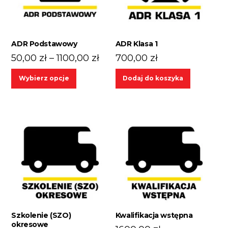
ADR Podstawowy
ADR Klasa 1
Zakres
50,00
zł
–
1100,00
zł
700,00
zł
cen:
Ten
Wybierz opcje
Dodaj do koszyka
od
produkt
50,00 zł
ma
wiele
do
wariantów.
1100,00 zł
Opcje
można
wybrać
na
stronie
produktu
Szkolenie (SZO)
Kwalifikacja wstępna
okresowe