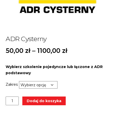
ADR Cysterny
Zakres
50,00
zł
–
1100,00
zł
cen:
Wybierz szkolenie pojedyncze lub łączone z ADR
od
podstawowy
50,00 zł
Zakres
do
1100,00 zł
ilość
A
Dodaj do koszyka
ADR
l
Cysterny
t