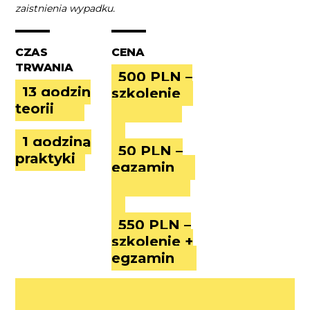
zaistnienia wypadku.
CZAS
CENA
TRWANIA
500 PLN –
13 godzin
szkolenie
teorii
1 godzina
50 PLN –
praktyki
egzamin
550 PLN –
szkolenie +
egzamin