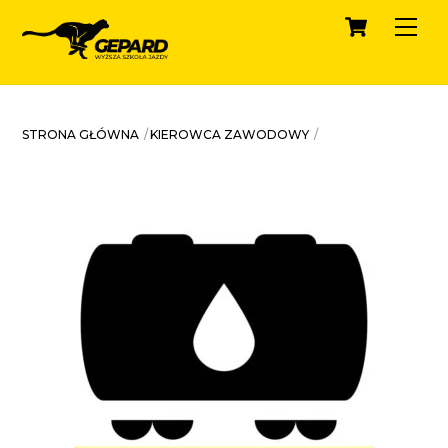
Cart
Skip
Men
to
content
STRONA GŁÓWNA
KIEROWCA ZAWODOWY