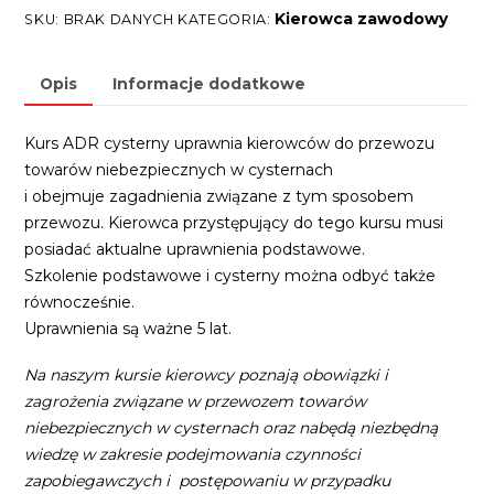
e
Kierowca zawodowy
SKU:
BRAK DANYCH
KATEGORIA:
r
n
Opis
Informacje dodatkowe
a
t
Kurs ADR cysterny uprawnia kierowców do przewozu
i
towarów niebezpiecznych w cysternach
v
i obejmuje zagadnienia związane z tym sposobem
e
przewozu. Kierowca przystępujący do tego kursu musi
:
posiadać aktualne uprawnienia podstawowe.
Szkolenie podstawowe i cysterny można odbyć także
równocześnie.
Uprawnienia są ważne 5 lat.
Na naszym kursie kierowcy poznają obowiązki i
zagrożenia związane w przewozem towarów
niebezpiecznych w cysternach oraz nabędą niezbędną
wiedzę w zakresie podejmowania czynności
zapobiegawczych i
postępowaniu w przypadku