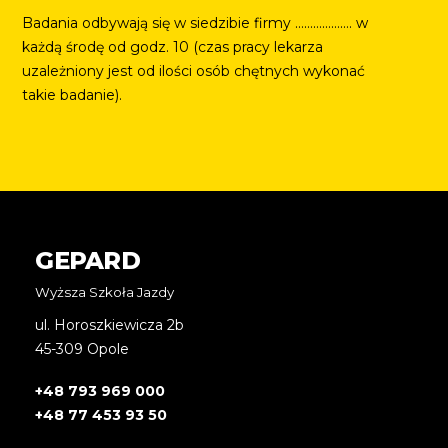
Badania odbywają się w siedzibie firmy ………………. w
każdą środę od godz. 10 (czas pracy lekarza
uzależniony jest od ilości osób chętnych wykonać
takie badanie).
GEPARD
Wyższa Szkoła Jazdy
ul. Horoszkiewicza 2b
45-309 Opole
+48 793 969 000
+48 77 453 93 50