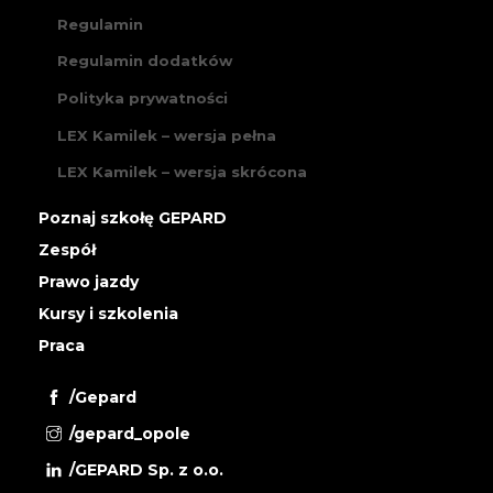
Regulamin
Regulamin dodatków
Polityka prywatności
LEX Kamilek – wersja pełna
LEX Kamilek – wersja skrócona
Poznaj szkołę GEPARD
Zespół
Prawo jazdy
Kursy i szkolenia
Praca
/Gepard
/gepard_opole
/GEPARD Sp. z o.o.