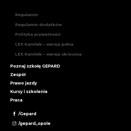
Regulamin
Regulamin dodatków
Polityka prywatności
LEX Kamilek – wersja pełna
LEX Kamilek – wersja skrócona
Poznaj szkołę GEPARD
Zespół
Prawo jazdy
Kursy i szkolenia
Praca
/Gepard
/gepard_opole