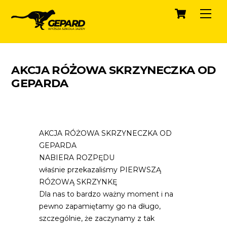
Cart
Skip
Men
to
content
AKCJA RÓŻOWA SKRZYNECZKA OD
GEPARDA
AKCJA RÓŻOWA SKRZYNECZKA OD
GEPARDA
NABIERA ROZPĘDU
właśnie przekazaliśmy PIERWSZĄ
RÓŻOWĄ SKRZYNKĘ
Dla nas to bardzo ważny moment i na
pewno zapamiętamy go na długo,
szczególnie, że zaczynamy z tak