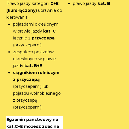
Prawo jazdy kategorii
C+E
prawo jazdy
kat. B
(kurs łączony)
uprawnia do
kierowania:
pojazdami określonymi
w prawie jazdy
kat. C
łącznie z
przyczepą
(przyczepami)
zespołem pojazdów
określonych w prawie
jazdy
kat. B+E
ciągnikiem rolniczym
z przyczepą
(przyczepami) lub
pojazdu wolnobieżnego
z przyczepą
(przyczepami)
Egzamin państwowy na
kat.C+E możesz zdać na