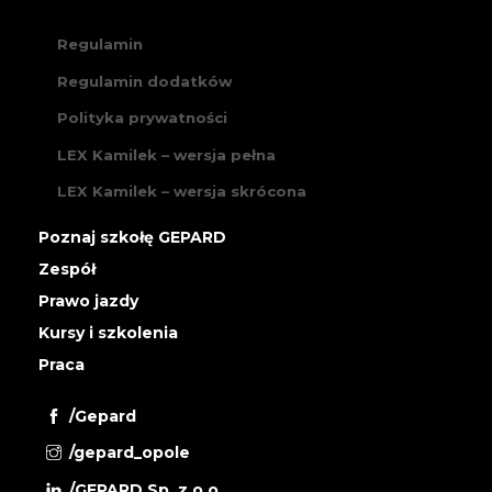
Regulamin
Regulamin dodatków
Polityka prywatności
LEX Kamilek – wersja pełna
LEX Kamilek – wersja skrócona
Poznaj szkołę GEPARD
Zespół
Prawo jazdy
Kursy i szkolenia
Praca
/Gepard
/gepard_opole
/GEPARD Sp. z o.o.