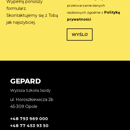
m
r
Wypełnij poniższy
h
k
a
przetwarzanie danych
t
e
formularz.
o
i
e
c
osobowych zgodnie z
Polityką
Skontaktujemy się z Tobą
l
l
k
prywatności
*
e
jak najszybciej.
b
f
o
o
x
WYŚLIJ
n
e
u
s
Alternative:
*
*
GEPARD
Wyższa Szkoła Jazdy
ul. Horoszkiewicza 2b
45-309 Opole
+48 793 969 000
+48 77 453 93 50