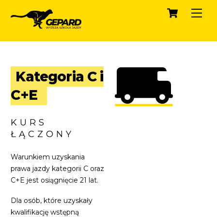
Cart
Skip
Men
to
content
Kategoria C i
C+E
KURS
ŁĄCZONY
Warunkiem uzyskania
prawa jazdy kategorii C oraz
C+E jest osiągnięcie 21 lat.
Dla osób, które uzyskały
kwalifikację wstępną