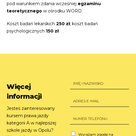
pod warunkiem zdania wcześniej
egzaminu
teoretycznego
w ośrodku WORD.
Koszt badań lekarskich
250 zł
, koszt badań
psychologicznych
150 zł
.
I
Więcej
m
i
informacji
ę
A
i
d
n
Jesteś zainteresowany
r
a
e
N
kursem prawa jazdy
z
s
u
kategorii A w najlepszej
w
e
m
i
szkole jazdy w Opolu?
-
e
C
s
Wyrażam zgodę na