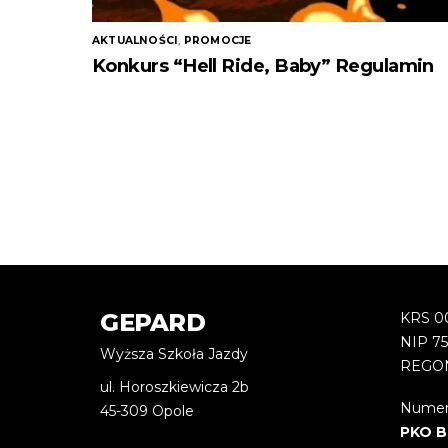
AKTUALNOŚCI
,
PROMOCJE
Konkurs “Hell Ride, Baby” Regulamin
GEPARD
KRS 0
NIP 7
Wyższa Szkoła Jazdy
REGON
ul. Horoszkiewicza 2b
Numer
45-309 Opole
PKO B