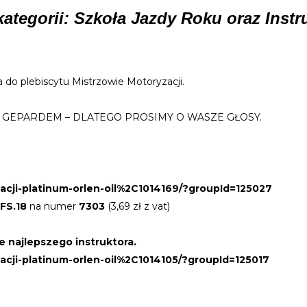
ategorii: Szkoła Jazdy Roku oraz Inst
do plebiscytu Mistrzowie Motoryzacji.
rwsza z GEPARDEM – DLATEGO PROSIMY O WASZE GŁOSY.
zacji-platinum-orlen-oil%2C1014169/?groupId=125027
FS.18
na numer
7303
(3,69 zł z vat)
ie najlepszego instruktora.
zacji-platinum-orlen-oil%2C1014105/?groupId=125017