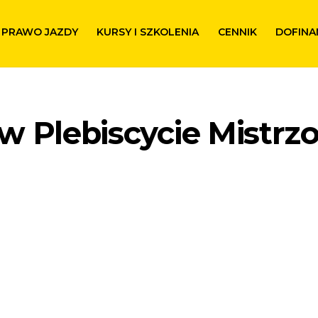
PRAWO JAZDY
KURSY I SZKOLENIA
CENNIK
DOFINA
w Plebiscycie Mistrz