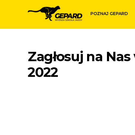
Skip
to
POZNAJ GEPARD
content
Zagłosuj na Nas 
2022