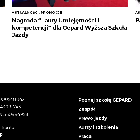
AKTUALNOŚCI
,
PROMOCJE
A
Nagroda “Laury Umiejętności i
B
kompetencji” dla Gepard Wyższa Szkoła
Jazdy
000548042
Poznaj szkołę GEPARD
543091743
Zespół
 360994958
Prawo jazdy
Kursy i szkolenia
 konta:
P
Praca