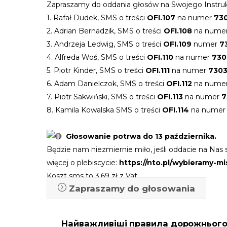
Zapraszamy do oddania głosów na Swojego Instruk
1. Rafał Dudek, SMS o treści
OFI.107
na numer
73
2. Adrian Bernadzik, SMS o treści
OFI.108
na nume
3. Andrzeja Ledwig, SMS o treści
OFI.109
numer
7
4. Alfreda Woś, SMS o treści
OFI.110
na numer
730
5. Piotr Kinder, SMS o treści
OFI.111
na numer
730
6. Adam Danielczok, SMS o treści
OFI.112
na nume
7. Piotr Sakwiński, SMS o treści
OFI.113
na numer
7
8. Kamila Kowalska SMS o treści
OFI.114
na numer
Głosowanie potrwa do 13 października.
Będzie nam niezmiernie miło, jeśli oddacie na Nas
więcej o plebiscycie:
https://nto.pl/wybieramy-m
Koszt sms to 3,69 zł z Vat
Zapraszamy do głosowania
Найважливіші правила дорожнього 