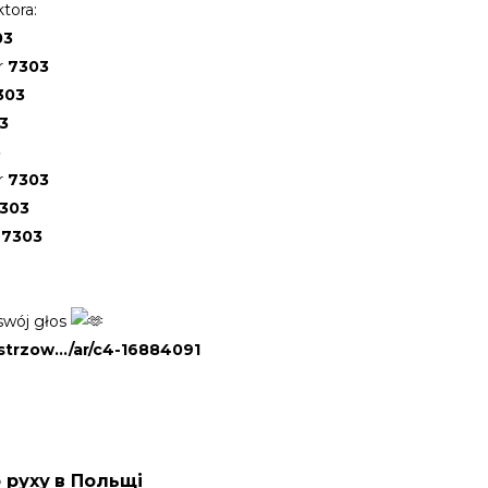
tora:
03
r
7303
303
3
3
r
7303
303
7303
 swój głos
istrzow…/ar/c4-16884091
руху в Польщі