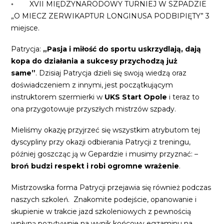
◦ XVII MIĘDZYNARODOWY TURNIEJ W SZPADZIE
„O MIECZ ZERWIKAPTUR LONGINUSA PODBIPIĘTY” 3
miejsce.
Patrycja:
„Pasja i miłość do sportu uskrzydlają, dają
kopa do działania a sukcesy przychodzą już
same”
.
Dzisiaj Patrycja dzieli się swoją wiedzą oraz
doświadczeniem z innymi, jest początkującym
instruktorem szermierki w
UKS Start Opole
i teraz to
ona przygotowuje przyszłych mistrzów szpady.
Mieliśmy okazję przyjrzeć się wszystkim atrybutom tej
dyscypliny przy okazji odbierania Patrycji z treningu,
później goszcząc ją w Gepardzie i musimy przyznać: –
broń budzi respekt i robi ogromne wrażenie
.
Mistrzowska forma Patrycji przejawia się również podczas
naszych szkoleń.
Znakomite podejście, opanowanie i
skupienie w trakcie jazd szkoleniowych z pewnością
wpłyną pozytywnie na wynik końcowy egzaminu na