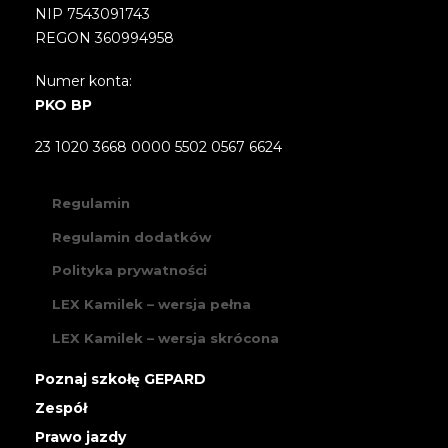
NIP 7543091743
REGON 360994958
Numer konta:
PKO BP
23 1020 3668 0000 5502 0567 6624
Regulamin
Regulamin dodatków
Polityka prywatności
LEX Kamilek – wersja pełna
LEX Kamilek – wersja skrócona
Poznaj szkołę GEPARD
Zespół
Prawo jazdy