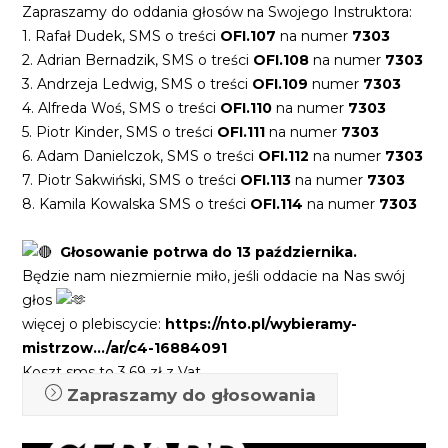
Zapraszamy do oddania głosów na Swojego Instruktora:
1. Rafał Dudek, SMS o treści
OFI.107
na numer
7303
2. Adrian Bernadzik, SMS o treści
OFI.108
na numer
7303
3. Andrzeja Ledwig, SMS o treści
OFI.109
numer
7303
4. Alfreda Woś, SMS o treści
OFI.110
na numer
7303
5. Piotr Kinder, SMS o treści
OFI.111
na numer
7303
6. Adam Danielczok, SMS o treści
OFI.112
na numer
7303
7. Piotr Sakwiński, SMS o treści
OFI.113
na numer
7303
8. Kamila Kowalska SMS o treści
OFI.114
na numer
7303
Głosowanie potrwa do 13 października.
Będzie nam niezmiernie miło, jeśli oddacie na Nas swój
głos
więcej o plebiscycie:
https://nto.pl/wybieramy-
mistrzow…/ar/c4-16884091
Koszt sms to 3,69 zł z Vat
Zapraszamy do głosowania