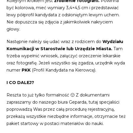
Kolejnym krokiem jest
zrobienie fotografii.
Powinna
być kolorowa, mieć wymiary 3,4×4,5 cm i przedstawiać
lewy półprofil kandydata z odsłoniętym lewym uchem.
Nie dopuszcza się zdjęcia z jakimkolwiek nakryciem
głowy.
Następnie należy się udać wraz z rodzicem do
Wydziału
Komunikacji w Starostwie lub Urzędzie Miasta.
Tam
trzeba wypełnić wniosek, załączyć orzeczenie lekarskie
oraz fotografię. Jeżeli wszystko się zgadza, urzędnik wyda
numer
PKK
(Profil Kandydata na Kierowcę).
I CO DALEJ?
Reszta to już tylko formalność 🙂 Z dokumentami
zapraszamy do naszego biura Geparda, tutaj specjaliści
poprowadzą Was przez całą procedurę rejestracyjną,
przekażą wszystkie niezbędne informacje, otrzymacie też
pakiet startowy w postaci materiałów do nauki.