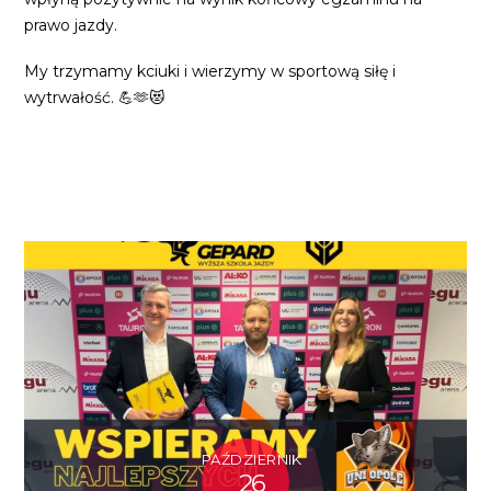
prawo jazdy.
My trzymamy kciuki i wierzymy w sportową siłę i
wytrwałość. 💪🫶😻
PAŹDZIERNIK
26