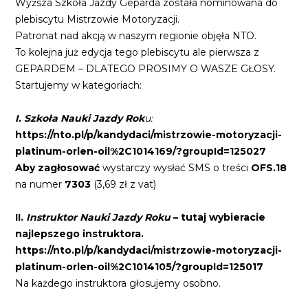
Wyższa Szkoła Jazdy Geparda została nominowana do
plebiscytu Mistrzowie Motoryzacji.
Patronat nad akcją w naszym regionie objęła NTO.
To kolejna już edycja tego plebiscytu ale pierwsza z
GEPARDEM – DLATEGO PROSIMY O WASZE GŁOSY.
Startujemy w kategoriach:
I. Szkoła Nauki Jazdy Rok
u:
https://nto.pl/p/kandydaci/mistrzowie-motoryzacji-
platinum-orlen-oil%2C1014169/?groupId=125027
Aby zagłosować
wystarczy wysłać SMS o treści
OFS.18
na numer
7303
(3,69 zł z vat)
II.
Instruktor Nauki Jazdy Roku
– tutaj wybieracie
najlepszego instruktora.
https://nto.pl/p/kandydaci/mistrzowie-motoryzacji-
platinum-orlen-oil%2C1014105/?groupId=125017
Na każdego instruktora głosujemy osobno.